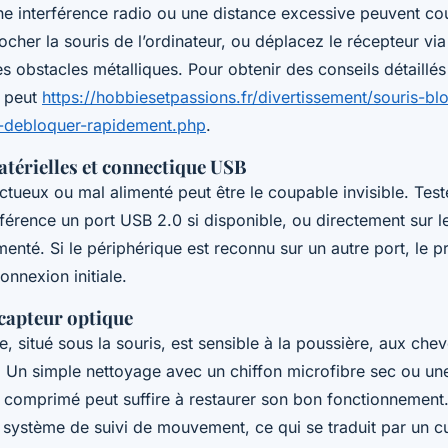
ne interférence radio ou une distance excessive peuvent cou
cher la souris de l’ordinateur, ou déplacez le récepteur vi
s obstacles métalliques. Pour obtenir des conseils détaillés
n peut
https://hobbiesetpassions.fr/divertissement/souris-b
a-debloquer-rapidement.php
.
atérielles et connectique USB
tueux ou mal alimenté peut être le coupable invisible. Teste
férence un port USB 2.0 si disponible, ou directement sur le
menté. Si le périphérique est reconnu sur un autre port, le 
onnexion initiale.
capteur optique
e, situé sous la souris, est sensible à la poussière, aux che
. Un simple nettoyage avec un chiffon microfibre sec ou un
ir comprimé peut suffire à restaurer son bon fonctionnement
le système de suivi de mouvement, ce qui se traduit par un cu