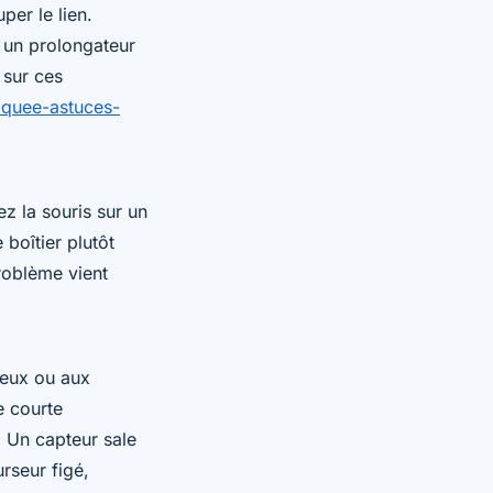
per le lien.
a un prolongateur
 sur ces
loquee-astuces-
z la souris sur un
 boîtier plutôt
problème vient
veux ou aux
e courte
. Un capteur sale
rseur figé,