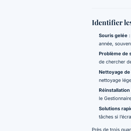
Identifier l
Souris gelée
:
année, souvent
Problème de 
de chercher de
Nettoyage de 
nettoyage lége
Réinstallation
le Gestionnair
Solutions rap
tâches si l’écr
Près de trois qua