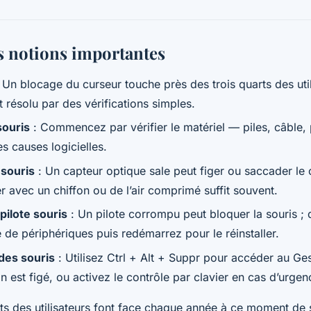
es notions importantes
 Un blocage du curseur touche près des trois quarts des uti
 résolu par des vérifications simples.
souris
: Commencez par vérifier le matériel — piles, câble
s causes logicielles.
souris
: Un capteur optique sale peut figer ou saccader le 
r avec un chiffon ou de l’air comprimé suffit souvent.
 pilote souris
: Un pilote corrompu peut bloquer la souris ; d
e de périphériques puis redémarrez pour le réinstaller.
ides souris
: Utilisez Ctrl + Alt + Suppr pour accéder au Ge
an est figé, ou activez le contrôle par clavier en cas d’urgen
rts des utilisateurs font face chaque année à ce moment de s