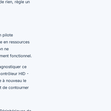
e rien, règle un
 pilote
e en ressources
on ne
ment fonctionnel.
iagnostiquer ce
contrôleur HID -
e à nouveau le
et de contourner