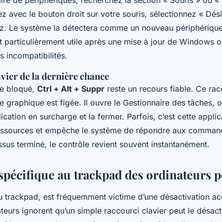
ire de périphériques, recherchez la section « Souris » ou «
z avec le bouton droit sur votre souris, sélectionnez « Désin
z. Le système la détectera comme un nouveau périphérique 
 particulièrement utile après une mise à jour de Windows 
s incompatibilités.
avier de la dernière chance
e bloqué,
Ctrl + Alt + Suppr
reste un recours fiable. Ce rac
ce graphique est figée. Il ouvre le Gestionnaire des tâches,
lication en surcharge et la fermer. Parfois, c’est cette applic
essources et empêche le système de répondre aux commande
ssus terminé, le contrôle revient souvent instantanément.
pécifique au trackpad des ordinateurs p
ou trackpad, est fréquemment victime d’une désactivation acc
teurs ignorent qu’un simple raccourci clavier peut le désact