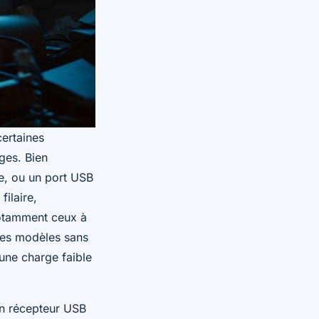
ertaines
ges. Bien
ée, ou un port USB
filaire,
notamment ceux à
 les modèles sans
 une charge faible
 Un récepteur USB