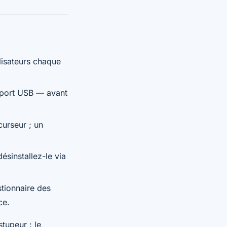
lisateurs chaque
, port USB — avant
curseur ; un
ésinstallez-le via
stionnaire des
ce.
tupeur : le