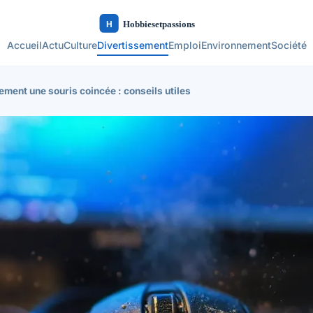
Accueil
Actu
Culture
Divertissement
Emploi
Environnement
Société
ent une souris coincée : conseils utiles