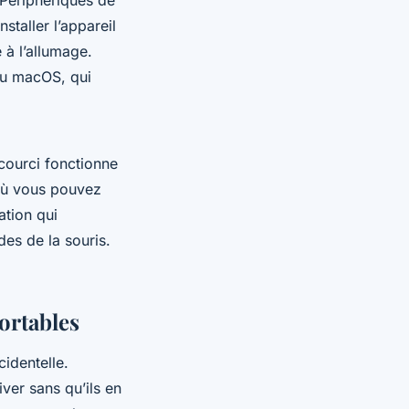
 Périphériques de
staller l’appareil
à l’allumage.
ou macOS, qui
courci fonctionne
 où vous pouvez
ation qui
s de la souris.
ortables
identelle.
iver sans qu’ils en