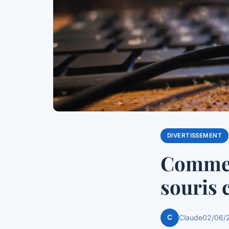
DIVERTISSEMENT
Commen
souris c
C
Claude
02/06/