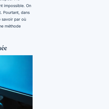
ent impossible. On
t. Pourtant, dans
e savoir par où
une méthode
uée