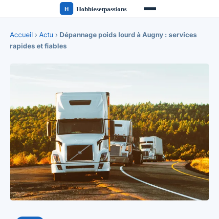
Accueil
›
Actu
›
Dépannage poids lourd à Augny : services
rapides et fiables